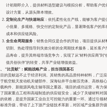
计初期即介入，提供材料选型建议与模拟分析，帮助客户优
设计方案，从源头降本增效。
定制化生产与快速响应
：依托柔性化生产线，能够为客户提
小批量、多规格、快交付的定制化产品，显著降低客户的库
成本和供应链风险。
全生命周期服务
：销售合同仅是合作的开始，项目提供从材
切割、热处理指导到失效分析的全周期技术服务，延长客户
品寿命，提升其终端市场竞争力，实现了从“材料供应商”到“
值共创伙伴”的转变，共享产业链增值效益。
、 “比贡献”：赋能战略产业，担当强国基石
项目的贡献远不止于经济利润。其销售的高品质特种材料，广泛
用于航空航天发动机关键部件、深海钻井平台耐压壳体、高铁核
承载构件、新能源风电主轴等国之重器。项目的成功运营，有力
障了国家重点工程和高端制造的供应链安全，减少了关键材料对
外的依赖，是提升国家工业自主可控能力的重要一环。通过引领
料标准升级，带动了上下游产业链技术革新，对区域产业集群升