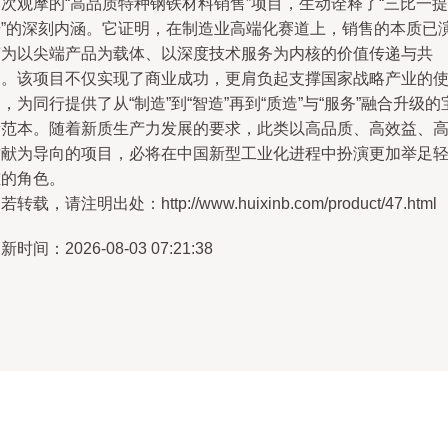
次观摩的“高品质特种钢铁材料销售”项目，生动诠释了“三比一提
升”的深刻内涵。它证明，在制造业高端化赛道上，销售的本质已
变为以尖端产品为载体、以深度技术服务为内核的价值传递与共
创。该项目不仅实现了商业成功，更肩负起支撑国家战略产业的
，为同行提供了从“制造”到“智造”再到“质造”与“服务”融合升级的
贵范本。随着新质生产力发展的要求，此类以高品质、高效益、
贡献为导向的项目，必将在中国新型工业化进程中扮演更加举足
重的角色。
若转载，请注明出处：http://www.huixinb.com/product/47.html
新时间：2026-08-03 07:21:38