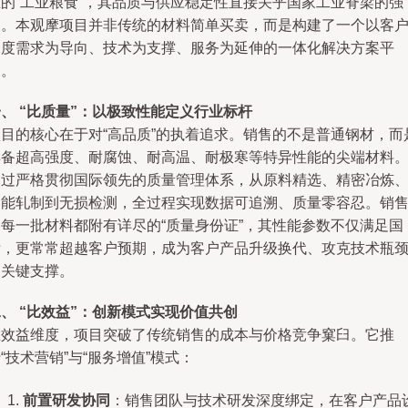
业的“工业粮食”，其品质与供应稳定性直接关乎国家工业脊梁的强
健。本观摩项目并非传统的材料简单买卖，而是构建了一个以客
深度需求为导向、技术为支撑、服务为延伸的一体化解决方案平
台。
、 “比质量”：以极致性能定义行业标杆
项目的核心在于对“高品质”的执着追求。销售的不是普通钢材，而
具备超高强度、耐腐蚀、耐高温、耐极寒等特异性能的尖端材料
通过严格贯彻国际领先的质量管理体系，从原料精选、精密冶炼
智能轧制到无损检测，全过程实现数据可追溯、质量零容忍。销
的每一批材料都附有详尽的“质量身份证”，其性能参数不仅满足国
标，更常常超越客户预期，成为客户产品升级换代、攻克技术瓶
的关键支撑。
、 “比效益”：创新模式实现价值共创
在效益维度，项目突破了传统销售的成本与价格竞争窠臼。它推
“技术营销”与“服务增值”模式：
前置研发协同
：销售团队与技术研发深度绑定，在客户产品